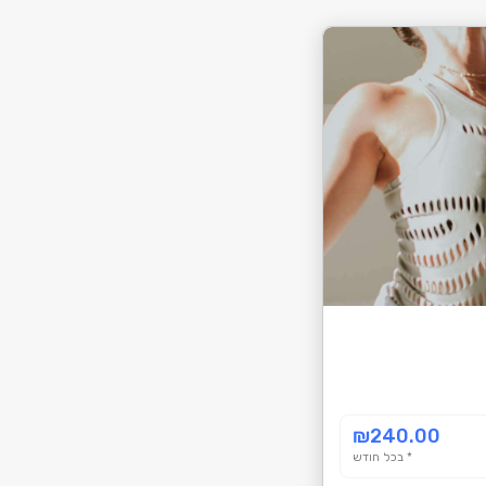
ל
ב
י
צ
ו
ע
ר
כ
י
ש
ה
י
ש
ל
ב
צ
ע
ה
₪240.00
ת
* בכל חודש
ח
ב