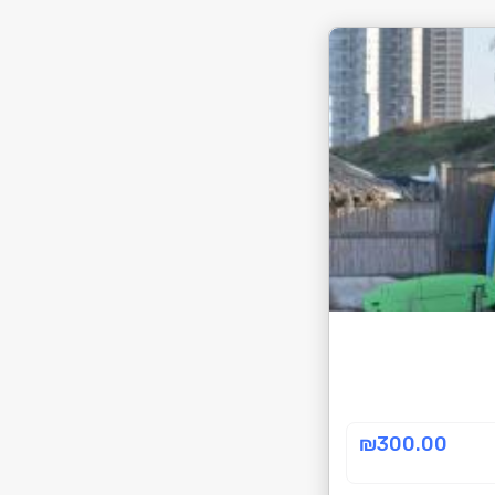
ל
ב
י
צ
ו
ע
ר
כ
י
ש
ה
י
ש
ל
ב
צ
ע
ה
₪300.00
ת
ח
ב