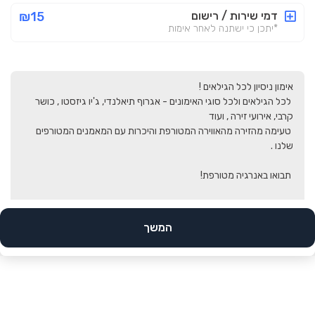
דמי שירות / רישום
₪15
*יתכן כי ישתנה לאחר אימות
 לכל הגילאים ולכל סוגי האימונים - אגרוף תיאלנדי, ג'יו גיזסטו , כושר 
 טעימה מהזירה מהאווירה המטורפת והיכרות עם המאמנים המטורפים 
 תבואו באנרגיה מטורפת!
המשך
הב